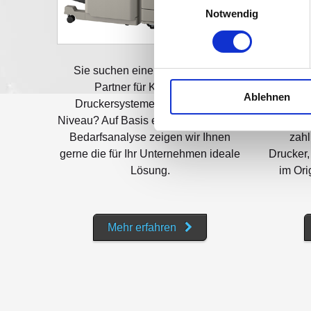
Notwendig
Sie suchen einen kompetenten
Ob To
Partner für Kopier- und
Trommel
Ablehnen
Druckersysteme auf Business-
uns
Niveau? Auf Basis einer individuellen
Verb
Bedarfsanalyse zeigen wir Ihnen
zahl
gerne die für Ihr Unternehmen ideale
Drucker,
Lösung.
im Ori
Mehr erfahren