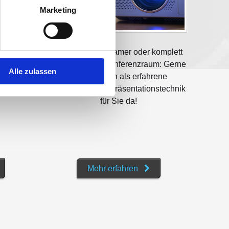
Marketing
ur
Ob einzelner Beamer oder komplett
te: Im
ausgestatteter Konferenzraum: Gerne
Alle zulassen
 Sie bei
sind wir auch als erfahrene
 PC-
Spezialisten für Präsentationstechnik
für Sie da!
Mehr erfahren