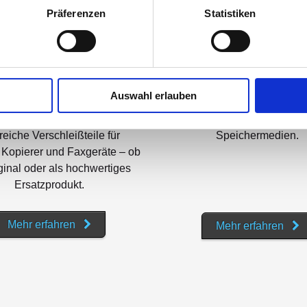
Präferenzen
Statistiken
ner, Tinte, Farbband oder
Vom USB-Stick bis z
 sowie Papiere aller Art: Bei
leistungsstarken Festplat
Auswahl erlauben
 erhalten Sie sämtliche
Bereich EDV-Zubehör finden
rauchsmaterialien sowie
uns sämtliche Arten von
reiche Verschleißteile für
Speichermedien.
 Kopierer und Faxgeräte – ob
ginal oder als hochwertiges
Ersatzprodukt.
Mehr erfahren
Mehr erfahren