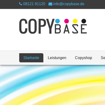
08121 91120
info@copybase.de
Startseite
Leistungen
Copyshop
Se
Verbrauchsmaterialien, Drucker-, Kopier- 
Unser Leitungsspektrum umfasst alles, was P